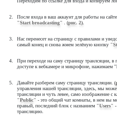
Переходим по ссылке для входа и копируем ло
После входа в ваш аккаунт для работы на сайте
"Start broadcasting"
.
(рис. 2)
.
Нас перенесет на страницу с правилами и увед
самый конец и снова жмем зелёную кнопку
"S
При переходе на саму страницу транлсяции, в 
доступе к вебкамере и микрофоне, нажимаем 
Давайте разберем саму страницу трансляции.
(
управления нашей трансляции, здесь, мы може
трансляции и чуть левее, само изображение с 
"Public"
- это общий чат комнаты, в нем вы 
правый, последний блок с названием
"Users"
-
трансляцию.