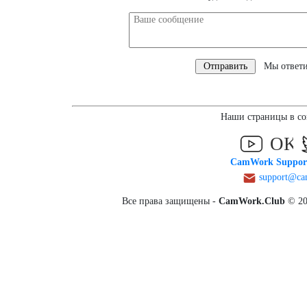
Мы ответим
Наши страницы в со
CamWork Suppor
support@ca
Все права защищены -
CamWork.Club
© 2