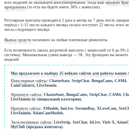
всех моделей не оказываете консультирования, тогда ваш
аккаунт буд
программы
(то есть вы будете иметь 30% с комиссии).
Регулярные выплаты проводятся 2 раза в месяц на 7 день после заверш
период с 1-15 число каждого месяца оплата поступит 22 числа этого же
числа следующего месяца.
Вывод средств
возможен на любые платежные реквизиты.
Есть возможность заказа досрочной выплаты с комиссией от 6 до 9% 
системы). Минимальная сумма вывода — 5$. Эту функцию вы можете 
моделей.
Мы предлагаем к выбору 25 вебкам сайтов для работы ваших 
Популярные сайты:
Chaturbate, StripChat, BongaCams, CAM4, 
CamContacts, LiveJasmin.
Фримиум сайты:
Chaturbate, BongaCams, StripChat, CAM4, Che
LiveJasmin (в специальной категории).
Премиум сайты:
XModels, ImLive, StreamRay, XLoveCam, SexChat,
LiveJasmin, AsianCamModels.
Эксклюзивные сайты:
LiveStrip, SexChat, IsLive, Vizit-X, Asia
MyClub (продажа контента).