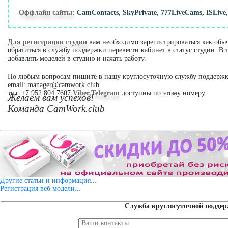
Оффлайн сайты:
CamContacts, SkyPrivate, 777LiveCams, ISLive, 
Для регистрации студии
вам необходимо зарегистрироваться как обы
обратиться в службу поддержки перевести кабинет в статус студии. В 
добавлять моделей в студию и начать работу.
По любым вопросам пишите в нашу круглосуточную службу поддержк
email: manager@camwork.club
тел. +7 952 804 7607
Viber,
Telegram
доступны по этому номеру.
Желаем вам успехов!
Команда CamWork.club
Другие статьи и информация...
Регистрация веб модели...
Cлужба круглосуточной подде